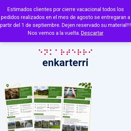
Escuchar
Mi cuenta
Carrito
Favoritos
Estimados clientes por cierre vacacional todos los
pedidos realizados en el mes de agosto se entregaran a
partir del 1 de septiembre. Dejen reservado su material!!!
Nos vemos a la vuelta.
Descartar
enkarterri
enkarterri