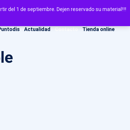
LinkedIn
Facebook
X
Instagram
YouT
Escuchar
tir del 1 de septiembre. Dejen reservado su material!!!
Puntodis
Actualidad
Contacto
Tienda online
le