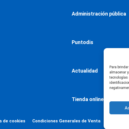
Administración pública
Puntodis
Para brindar
Actualidad
almacenar y/
tecnologías
identificaci
negativament
Tienda online
A
ca de cookies
Condiciones Generales de Venta
Declaració