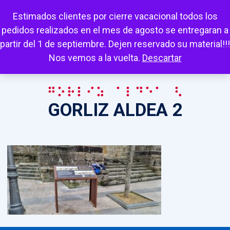
Escuchar
Mi cuenta
Carrito
Favoritos
Estimados clientes por cierre vacacional todos los
pedidos realizados en el mes de agosto se entregaran a
partir del 1 de septiembre. Dejen reservado su material!!!
Nos vemos a la vuelta.
Descartar
GORLIZ ALDEA 2
GORLIZ ALDEA 2