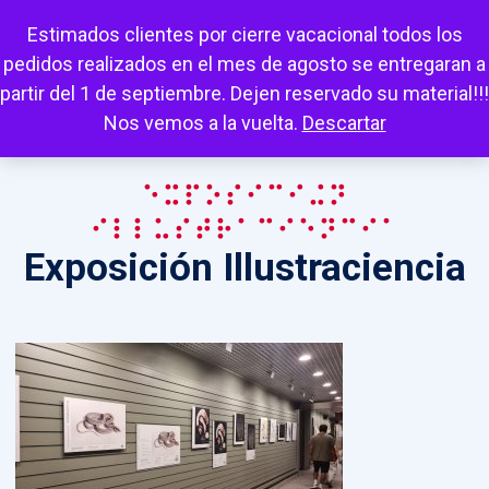
Escuchar
Mi cuenta
Carrito
Favoritos
Estimados clientes por cierre vacacional todos los
pedidos realizados en el mes de agosto se entregaran a
partir del 1 de septiembre. Dejen reservado su material!!!
Nos vemos a la vuelta.
Descartar
Exposición
Illustraciencia
Exposición Illustraciencia