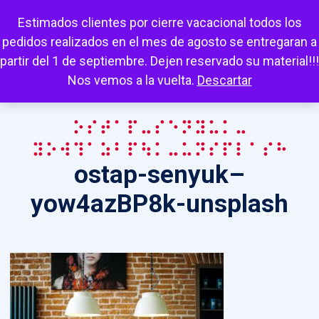
Escuchar
Mi cuenta
Carrito
Favoritos
Estimados clientes por cierre vacacional todos los
pedidos realizados en el mes de agosto se entregaran a
partir del 1 de septiembre. Dejen reservado su material!!!
Nos vemos a la vuelta.
Descartar
ostap-senyuk–
yow4azBP8k-unsplash
ostap-senyuk–
yow4azBP8k-unsplash