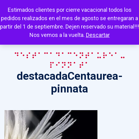
Escuchar
Mi cuenta
Carrito
Favoritos
Estimados clientes por cierre vacacional todos los
pedidos realizados en el mes de agosto se entregaran a
partir del 1 de septiembre. Dejen reservado su material!!!
Nos vemos a la vuelta.
Descartar
destacadaCentaurea-
pinnata
destacadaCentaurea-
pinnata