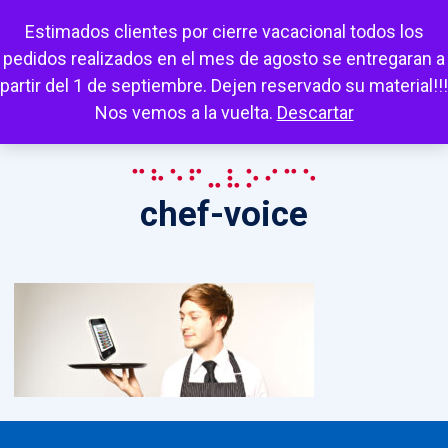
Escuchar
Mi cuenta
Carrito
Favoritos
Estimados clientes por cierre vacacional todos los
pedidos realizados en el mes de agosto se entregaran a
partir del 1 de septiembre. Dejen reservado su material!!!
Nos vemos a la vuelta.
Descartar
chef-voice
chef-voice