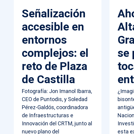
Señalización
Ah
accesible en
Alt
entornos
Gra
complejos: el
se
reto de Plaza
toc
de Castilla
en
Fotografía: Jon Imanol Ibarra,
¿Imagi
CEO de Puntodis, y Soledad
bisont
Pérez-Galdós, coordinadora
antigü
de Infraestructuras e
Nacion
Innovación del CRTM, junto al
Invest
nuevo plano del
esta e