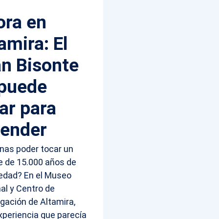
ora en
amira: El
n Bisonte
 puede
ar para
tender
nas poder tocar un
e de 15.000 años de
edad? En el Museo
al y Centro de
igación de Altamira,
xperiencia que parecía