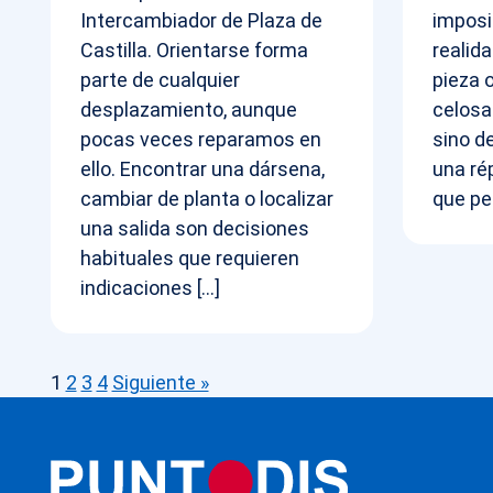
Intercambiador de Plaza de
imposi
Castilla. Orientarse forma
realid
parte de cualquier
pieza 
desplazamiento, aunque
celosa
pocas veces reparamos en
sino de
ello. Encontrar una dársena,
una ré
cambiar de planta o localizar
que pe
una salida son decisiones
habituales que requieren
indicaciones […]
1
2
3
4
Siguiente »