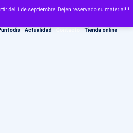
LinkedIn
Facebook
X
Instagram
YouT
Escuchar
tir del 1 de septiembre. Dejen reservado su material!!!
Puntodis
Actualidad
Contacto
Tienda online