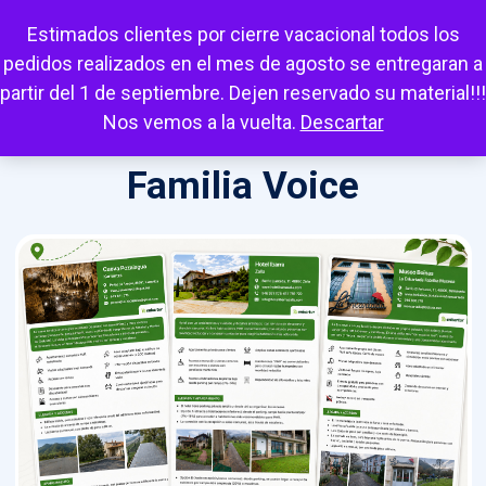
Escuchar
Mi cuenta
Carrito
Favoritos
Estimados clientes por cierre vacacional todos los
pedidos realizados en el mes de agosto se entregaran a
partir del 1 de septiembre. Dejen reservado su material!!!
Nos vemos a la vuelta.
Descartar
Familia Voice