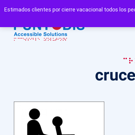
Mi cuenta
Carrito
Favoritos
Estimados clientes por cierre vacacional todos los ped
cr
cruce