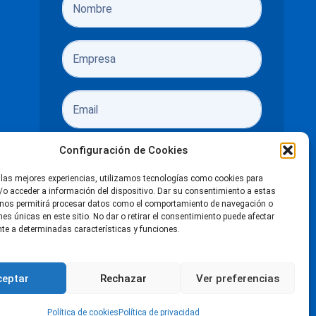
Configuración de Cookies
 las mejores experiencias, utilizamos tecnologías como cookies para
o acceder a información del dispositivo. Dar su consentimiento a estas
He leído y acepto las
políticas de
 nos permitirá procesar datos como el comportamiento de navegación o
ones únicas en este sitio. No dar o retirar el consentimiento puede afectar
privacidad
e a determinadas características y funciones.
Enviar
ceptar
Rechazar
Ver preferencias
n de accesibilidad
LinkedIn
Facebook
X
Instagra
You
Política de cookies
Política de privacidad