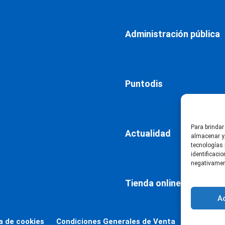
Administración pública
Puntodis
Para brindar
Actualidad
almacenar y/
tecnologías
identificaci
negativament
Tienda online
A
ca de cookies
Condiciones Generales de Venta
Declaració