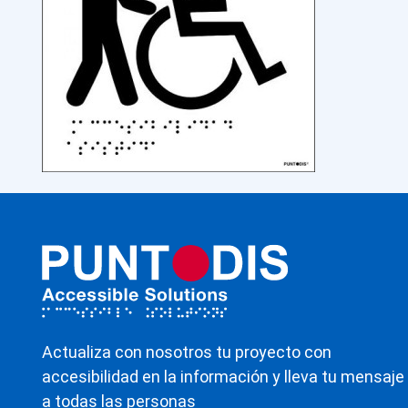
Actualiza con nosotros tu proyecto con
accesibilidad en la información y lleva tu mensaje
a todas las personas