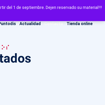
LinkedIn
Facebook
X
Instagram
YouT
Escuchar
tir del 1 de septiembre. Dejen reservado su material!!!
Puntodis
Actualidad
Contacto
Tienda online
dos
itados