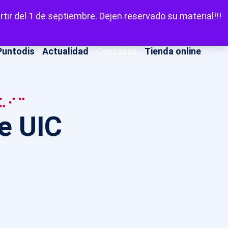
LinkedIn
Facebook
X
Instagram
YouT
Escuchar
tir del 1 de septiembre. Dejen reservado su material!!!
Puntodis
Actualidad
Contacto
Tienda online
UIC
de UIC