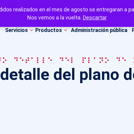
idos realizados en el mes de agosto se entregaran a par
Nos vemos a la vuelta.
Descartar
Servicios
Productos
Administración pública
to detalle del plano de 
detalle del plano 