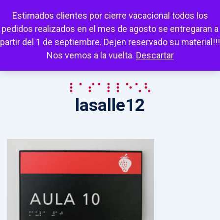
Escuchar
Mi cuenta
Carrito
Favoritos
Estimados clientes por cierre vacacional todos los
pedidos realizados en el mes de agosto se entregaran a
partir del 1 de septiembre. Dejen reservado su material!!!
Nos vemos a la vuelta.
Descartar
lasalle12
lasalle12