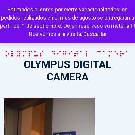
Escuchar
Mi cuenta
Carrito
Favoritos
Estimados clientes por cierre vacacional todos los
pedidos realizados en el mes de agosto se entregaran a
partir del 1 de septiembre. Dejen reservado su material!!!
Nos vemos a la vuelta.
Descartar
OLYMPUS DIGITAL CAMERA
OLYMPUS DIGITAL
CAMERA