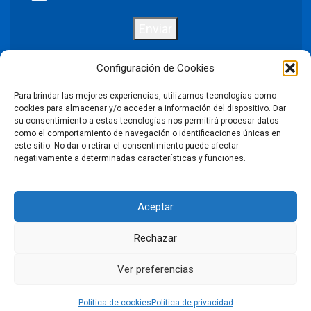
Enviar
Configuración de Cookies
Para brindar las mejores experiencias, utilizamos tecnologías como
Política de privacidad
Aviso legal
cookies para almacenar y/o acceder a información del dispositivo. Dar
su consentimiento a estas tecnologías nos permitirá procesar datos
como el comportamiento de navegación o identificaciones únicas en
Política de cookies
este sitio. No dar o retirar el consentimiento puede afectar
negativamente a determinadas características y funciones.
Condiciones Generales de Venta
Aceptar
Declaración de accesibilidad
Rechazar
©2026 Puntodis. Todos los derechos reservados. Prohibida la
reproducción total o parcial de las imágenes sin autorización.
Ver preferencias
LinkedIn
Facebook
X
Instagram
YouTube
Política de cookies
Política de privacidad