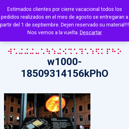
Escuchar
Mi cuenta
Carrito
Favoritos
Estimados clientes por cierre vacacional todos los
pedidos realizados en el mes de agosto se entregaran a
partir del 1 de septiembre. Dejen reservado su material!!!
Nos vemos a la vuelta.
Descartar
w1000-18509314156kPhO
w1000-
18509314156kPhO