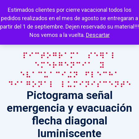
Escuchar
Mi cuenta
Carrito
Favoritos
Estimados clientes por cierre vacacional todos los
pedidos realizados en el mes de agosto se entregaran a
partir del 1 de septiembre. Dejen reservado su material!!!
Nos vemos a la vuelta.
Descartar
Pictograma señal
emergencia y
evacuación flecha
diagonal luminiscente
Pictograma señal
emergencia y evacuación
flecha diagonal
luminiscente