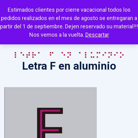
Escuchar
Mi cuenta
Carrito
Favoritos
Estimados clientes por cierre vacacional todos los
pedidos realizados en el mes de agosto se entregaran a
partir del 1 de septiembre. Dejen reservado su material!!!
Nos vemos a la vuelta.
Descartar
Letra F en aluminio
Letra F en aluminio