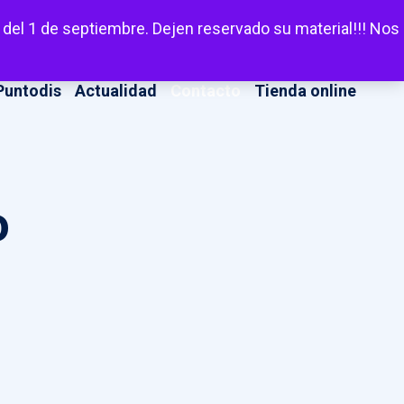
LinkedIn
Facebook
X
Instagram
YouT
Escuchar
 del 1 de septiembre. Dejen reservado su material!!! Nos
Puntodis
Actualidad
Contacto
Tienda online
o