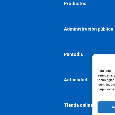
Productos
Administración pública
Puntodis
Para brinda
almacenar y
Actualidad
tecnologías
identificaci
negativamen
Tienda online
A