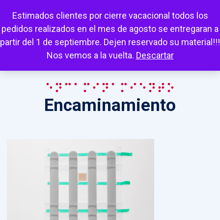
Escuchar
Mi cuenta
Carrito
Favoritos
Estimados clientes por cierre vacacional todos los
pedidos realizados en el mes de agosto se entregaran a
partir del 1 de septiembre. Dejen reservado su material!!!
Nos vemos a la vuelta.
Descartar
Encaminamiento
Encaminamiento