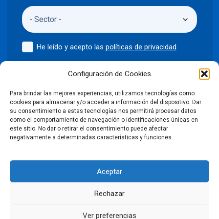
He leído y acepto las
políticas de privacidad
Enviar
Configuración de Cookies
Para brindar las mejores experiencias, utilizamos tecnologías como
cookies para almacenar y/o acceder a información del dispositivo. Dar
su consentimiento a estas tecnologías nos permitirá procesar datos
como el comportamiento de navegación o identificaciones únicas en
©2024 Puntodis
Política de privacidad
Aviso legal
este sitio. No dar o retirar el consentimiento puede afectar
negativamente a determinadas características y funciones.
Política de cookies
Aceptar
Condiciones Generales de Venta
Rechazar
Declaración de accesibilidad
Ver preferencias