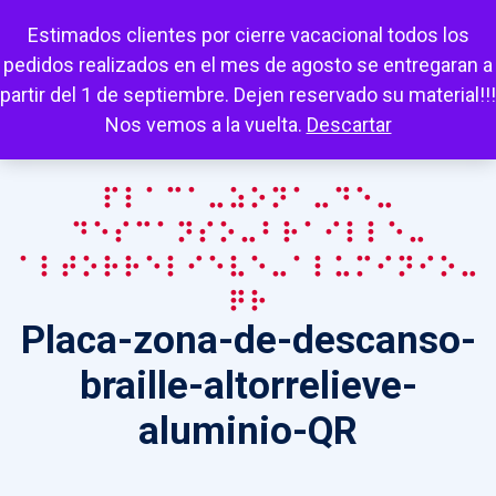
Escuchar
Mi cuenta
Carrito
Favoritos
Estimados clientes por cierre vacacional todos los
pedidos realizados en el mes de agosto se entregaran a
partir del 1 de septiembre. Dejen reservado su material!!!
Nos vemos a la vuelta.
Descartar
Placa-zona-de-
descanso-braille-
altorrelieve-aluminio-
QR
Placa-zona-de-descanso-
braille-altorrelieve-
aluminio-QR