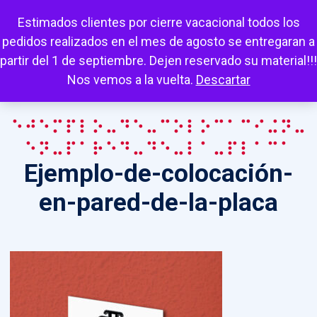
Escuchar
Mi cuenta
Carrito
Favoritos
Estimados clientes por cierre vacacional todos los
pedidos realizados en el mes de agosto se entregaran a
partir del 1 de septiembre. Dejen reservado su material!!!
Nos vemos a la vuelta.
Descartar
Ejemplo-de-colocación-
en-pared-de-la-placa
Ejemplo-de-colocación-
en-pared-de-la-placa