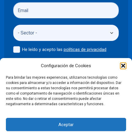
He leído y acepto las
políticas de privacidad
Enviar
Configuración de Cookies
Para brindar las mejores experiencias, utilizamos tecnologías como
cookies para almacenar y/o acceder a información del dispositivo. Dar
su consentimiento a estas tecnologías nos permitirá procesar datos
como el comportamiento de navegación o identificaciones únicas en
©2024 Puntodis
Política de privacidad
Aviso legal
este sitio. No dar o retirar el consentimiento puede afectar
negativamente a determinadas características y funciones.
Política de cookies
Aceptar
Condiciones Generales de Venta