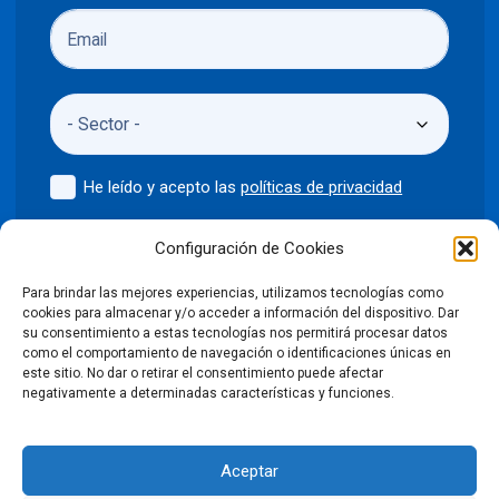
He leído y acepto las
políticas de privacidad
Enviar
Configuración de Cookies
Para brindar las mejores experiencias, utilizamos tecnologías como
cookies para almacenar y/o acceder a información del dispositivo. Dar
su consentimiento a estas tecnologías nos permitirá procesar datos
como el comportamiento de navegación o identificaciones únicas en
©2024 Puntodis
Política de privacidad
Aviso legal
este sitio. No dar o retirar el consentimiento puede afectar
negativamente a determinadas características y funciones.
Política de cookies
Aceptar
Condiciones Generales de Venta