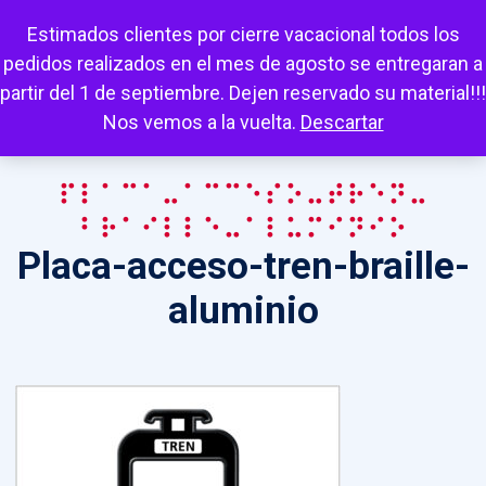
Escuchar
Mi cuenta
Carrito
Favoritos
Estimados clientes por cierre vacacional todos los
pedidos realizados en el mes de agosto se entregaran a
partir del 1 de septiembre. Dejen reservado su material!!!
Nos vemos a la vuelta.
Descartar
Placa-acceso-tren-
braille-aluminio
Placa-acceso-tren-braille-
aluminio