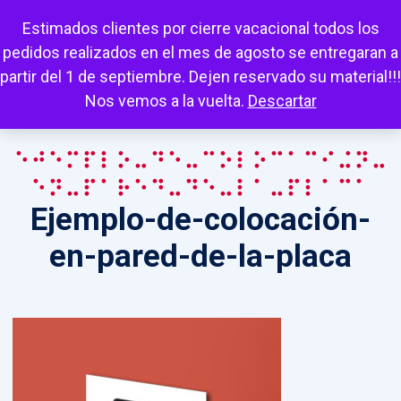
Escuchar
Mi cuenta
Carrito
Favoritos
Estimados clientes por cierre vacacional todos los
pedidos realizados en el mes de agosto se entregaran a
partir del 1 de septiembre. Dejen reservado su material!!!
Nos vemos a la vuelta.
Descartar
Ejemplo-de-colocación-
en-pared-de-la-placa
Ejemplo-de-colocación-
en-pared-de-la-placa