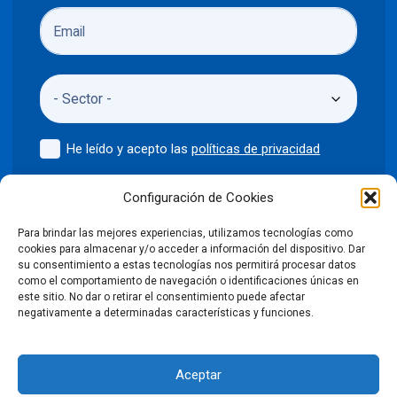
He leído y acepto las
políticas de privacidad
Enviar
Configuración de Cookies
Para brindar las mejores experiencias, utilizamos tecnologías como
cookies para almacenar y/o acceder a información del dispositivo. Dar
su consentimiento a estas tecnologías nos permitirá procesar datos
como el comportamiento de navegación o identificaciones únicas en
©2024 Puntodis
Política de privacidad
Aviso legal
este sitio. No dar o retirar el consentimiento puede afectar
negativamente a determinadas características y funciones.
Política de cookies
Aceptar
Condiciones Generales de Venta