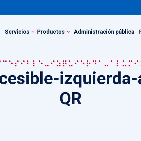
Servicios
Productos
Administración pública
ccesible-izquierda-alumi
esible-izquierda-a
QR