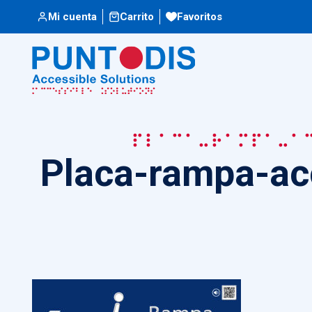
Mi cuenta
Carrito
Favoritos
Placa-rampa-a
Placa-rampa-acc