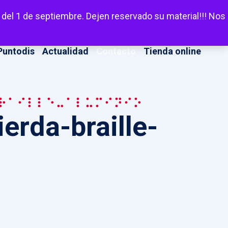
LinkedIn
Facebook
X
Instagram
YouT
Escuchar
 del 1 de septiembre. Dejen reservado su material!!! Nos
Puntodis
Actualidad
Contacto
Tienda online
raille-aluminio
ierda-braille-