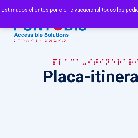
Mi cuenta
Carrito
Favoritos
Estimados clientes por cierre vacacional todos los pedi
Placa-itinerar
Placa-itinera