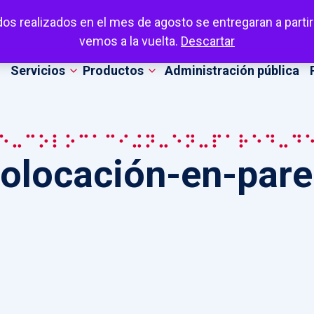
dos realizados en el mes de agosto se entregaran a partir
vemos a la vuelta.
Descartar
Servicios
Productos
Administración pública
e-colocación-en-pared-d
olocación-en-pare