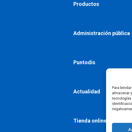
Productos
Administración pública
Puntodis
Para brinda
Actualidad
almacenar y
tecnologías
identificaci
negativamen
Tienda online
A