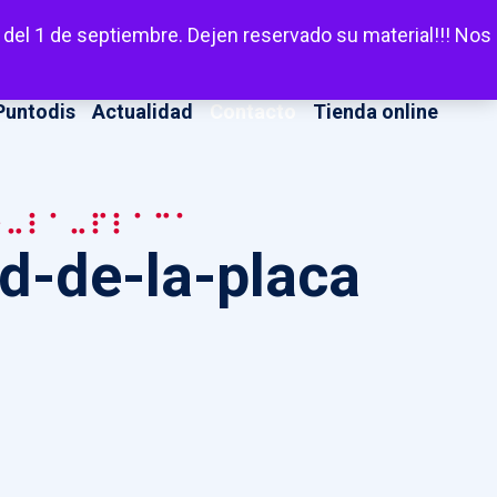
LinkedIn
Facebook
X
Instagram
YouT
Escuchar
 del 1 de septiembre. Dejen reservado su material!!! Nos
Puntodis
Actualidad
Contacto
Tienda online
e-la-placa
d-de-la-placa