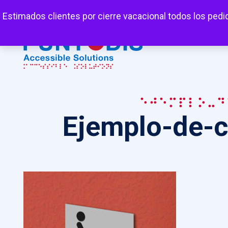
Mi cuenta
Carrito
Favoritos
Estimados clientes por cierre vacacional todos los pedi
Ejemplo-d
Ejemplo-de-c