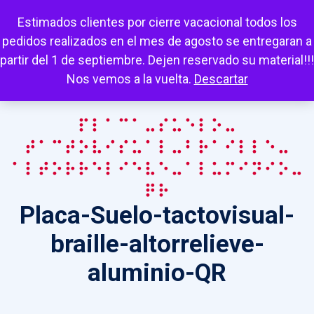
Escuchar
Mi cuenta
Carrito
Favoritos
Estimados clientes por cierre vacacional todos los
pedidos realizados en el mes de agosto se entregaran a
partir del 1 de septiembre. Dejen reservado su material!!!
Nos vemos a la vuelta.
Descartar
Placa-Suelo-
tactovisual-braille-
altorrelieve-aluminio-
QR
Placa-Suelo-tactovisual-
braille-altorrelieve-
aluminio-QR