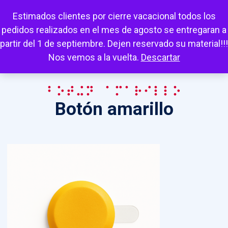
Escuchar
Mi cuenta
Carrito
Favoritos
Estimados clientes por cierre vacacional todos los
pedidos realizados en el mes de agosto se entregaran a
partir del 1 de septiembre. Dejen reservado su material!!!
Nos vemos a la vuelta.
Descartar
Botón amarillo
Botón amarillo