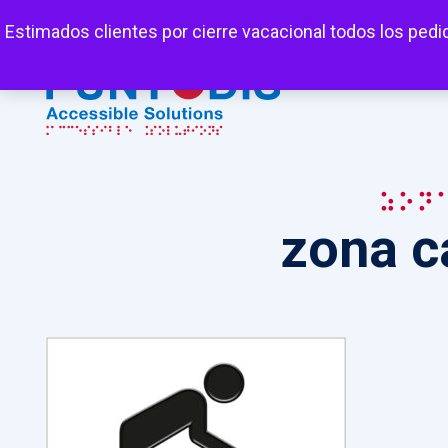
Mi cuenta
Carrito
Favoritos
Estimados clientes por cierre vacacional todos los pedi
zon
zona c