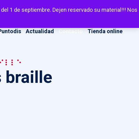
LinkedIn
Facebook
X
Instagram
YouT
Escuchar
 del 1 de septiembre. Dejen reservado su material!!! Nos
Puntodis
Actualidad
Contacto
Tienda online
ille
braille