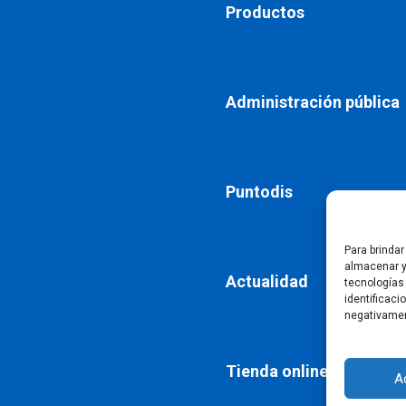
Productos
Administración pública
Puntodis
Para brinda
almacenar y
Actualidad
tecnologías
identificaci
negativamen
Tienda online
A