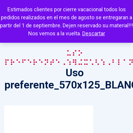
Escuchar
Mi cuenta
Carrito
Favoritos
Estimados clientes por cierre vacacional todos los
pedidos realizados en el mes de agosto se entregaran a
partir del 1 de septiembre. Dejen reservado su material!!!
Nos vemos a la vuelta.
Descartar
Uso
preferente_570x125_BLA
Uso
preferente_570x125_BLA