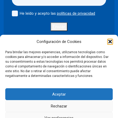
He leído y acepto las
políticas de privacidad
Enviar
Configuración de Cookies
Para brindar las mejores experiencias, utilizamos tecnologías como
Política de privacidad
Aviso legal
cookies para almacenar y/o acceder a información del dispositivo. Dar
su consentimiento a estas tecnologías nos permitirá procesar datos
como el comportamiento de navegación o identificaciones únicas en
Política de cookies
este sitio. No dar o retirar el consentimiento puede afectar
negativamente a determinadas características y funciones.
Condiciones Generales de Venta
Aceptar
Declaración de accesibilidad
Rechazar
©2026 Puntodis. Todos los derechos reservados. Prohibida la
reproducción total o parcial de las imágenes sin autorización.
Ver preferencias