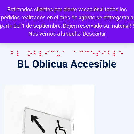
Escuchar
Mi cuenta
Carrito
Favoritos
Estimados clientes por cierre vacacional todos los
pedidos realizados en el mes de agosto se entregaran a
partir del 1 de septiembre. Dejen reservado su material!!!
Nos vemos a la vuelta.
Descartar
BL Oblicua Accesible
BL Oblicua Accesible