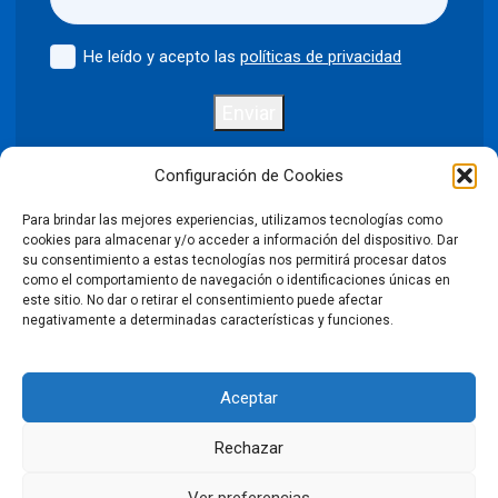
He leído y acepto las
políticas de privacidad
Enviar
Configuración de Cookies
Para brindar las mejores experiencias, utilizamos tecnologías como
Política de privacidad
Aviso legal
cookies para almacenar y/o acceder a información del dispositivo. Dar
su consentimiento a estas tecnologías nos permitirá procesar datos
como el comportamiento de navegación o identificaciones únicas en
Política de cookies
este sitio. No dar o retirar el consentimiento puede afectar
negativamente a determinadas características y funciones.
Condiciones Generales de Venta
Aceptar
Declaración de accesibilidad
Rechazar
©2026 Puntodis. Todos los derechos reservados. Prohibida la
reproducción total o parcial de las imágenes sin autorización.
Ver preferencias