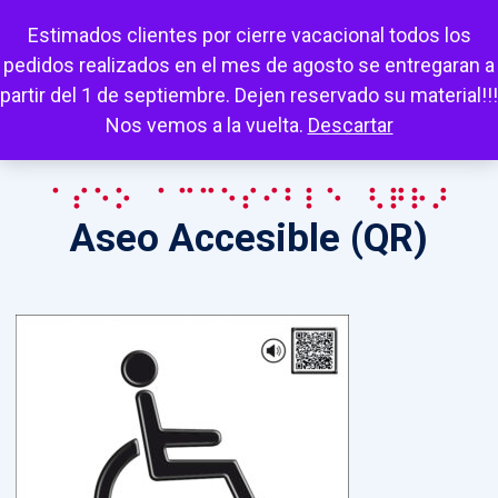
Escuchar
Mi cuenta
Carrito
Favoritos
Estimados clientes por cierre vacacional todos los
pedidos realizados en el mes de agosto se entregaran a
partir del 1 de septiembre. Dejen reservado su material!!!
Nos vemos a la vuelta.
Descartar
Aseo Accesible (QR)
Aseo Accesible (QR)