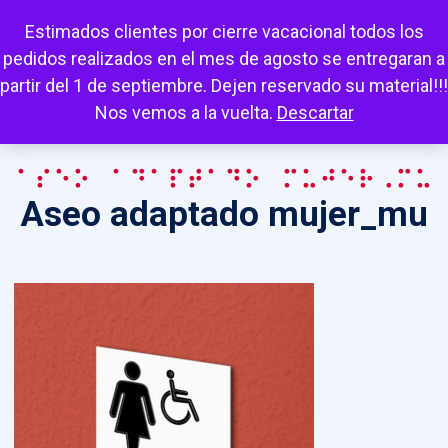
Escuchar
Mi cuenta
Carrito
Favoritos
Estimados clientes por cierre vacacional todos los
pedidos realizados en el mes de agosto se entregaran a
partir del 1 de septiembre. Dejen reservado su material!!!
Nos vemos a la vuelta.
Descartar
Aseo adaptado mujer_mu
Aseo adaptado mujer_mu