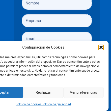
Configuración de Cookies
r las mejores experiencias, utilizamos tecnologías como cookies para
/o acceder a información del dispositivo. Dar su consentimiento a estas
 nos permitirá procesar datos como el comportamiento de navegación o
ones únicas en este sitio. No dar o retirar el consentimiento puede afectar
He leído y acepto las
políticas de
te a determinadas características y funciones.
privacidad
Enviar
ceptar
Rechazar
Ver preferencias
Política de cookies
Política de privacidad
LinkedIn
Facebook
X
Instagra
You
ción de accesibilidad