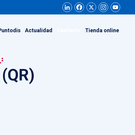
LinkedIn
Facebook
X
Instagram
YouT
Escuchar
Puntodis
Actualidad
Contacto
Tienda online
)
 (QR)