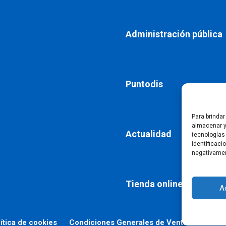
Administración pública
Puntodis
Para brinda
almacenar y
Actualidad
tecnologías
identificaci
negativamen
Tienda online
A
ítica de cookies
Condiciones Generales de Venta
Declara