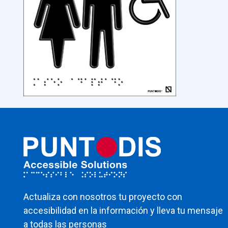
Actualiza con nosotros tu proyecto con
accesibilidad en la información y lleva tu mensaje
a todas las personas