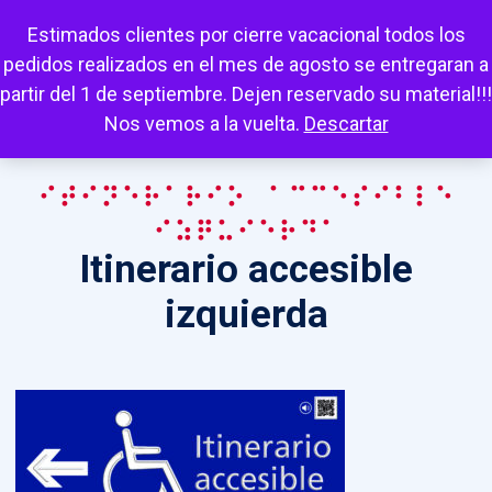
Escuchar
Mi cuenta
Carrito
Favoritos
Estimados clientes por cierre vacacional todos los
pedidos realizados en el mes de agosto se entregaran a
partir del 1 de septiembre. Dejen reservado su material!!!
Nos vemos a la vuelta.
Descartar
Itinerario accesible
izquierda
Itinerario accesible
izquierda