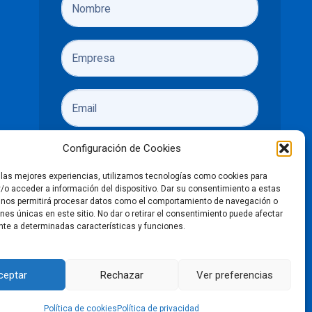
Configuración de Cookies
r las mejores experiencias, utilizamos tecnologías como cookies para
/o acceder a información del dispositivo. Dar su consentimiento a estas
He leído y acepto las
políticas de
 nos permitirá procesar datos como el comportamiento de navegación o
ones únicas en este sitio. No dar o retirar el consentimiento puede afectar
privacidad
te a determinadas características y funciones.
Enviar
ceptar
Rechazar
Ver preferencias
n de accesibilidad
LinkedIn
Facebook
X
Instagra
You
Política de cookies
Política de privacidad