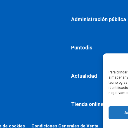
Administración pública
Puntodis
Para brinda
Actualidad
almacenar y
tecnologías
identificaci
negativamen
Tienda online
A
ca de cookies
Condiciones Generales de Venta
Declaració