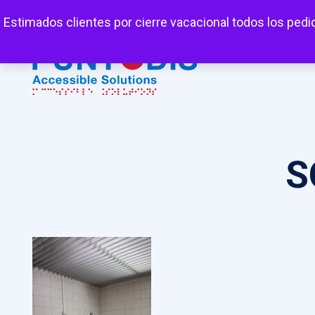
Mi cuenta
Carrito
Favoritos
Estimados clientes por cierre vacacional todos los pedi
S