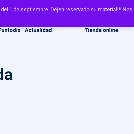
LinkedIn
Facebook
X
Instagram
YouT
Escuchar
 del 1 de septiembre. Dejen reservado su material!!! Nos
Puntodis
Actualidad
Contacto
Tienda online
da