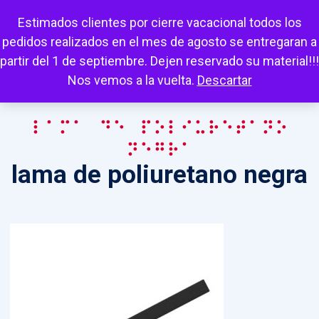
Escuchar
Mi cuenta
Carrito
Favoritos
Estimados clientes por cierre vacacional todos los
pedidos realizados en el mes de agosto se entregaran a
partir del 1 de septiembre. Dejen reservado su material!!!
Nos vemos a la vuelta.
Descartar
lama de poliuretano
negra
lama de poliuretano negra