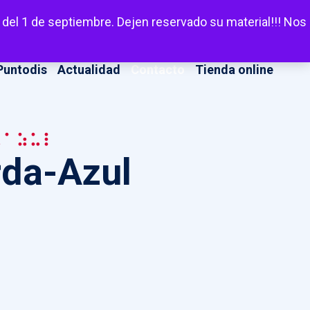
LinkedIn
Facebook
X
Instagram
YouT
Escuchar
 del 1 de septiembre. Dejen reservado su material!!! Nos
Puntodis
Actualidad
Contacto
Tienda online
-Azul
rda-Azul