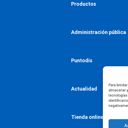
Productos
Administración pública
Puntodis
Para brinda
Actualidad
almacenar y
tecnologías
identificaci
negativamen
Tienda online
A