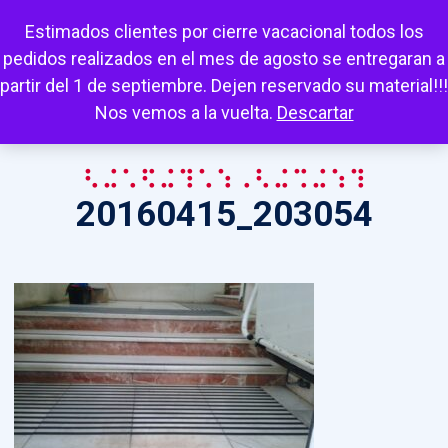
Escuchar
Mi cuenta
Carrito
Favoritos
Estimados clientes por cierre vacacional todos los
pedidos realizados en el mes de agosto se entregaran a
partir del 1 de septiembre. Dejen reservado su material!!!
Nos vemos a la vuelta.
Descartar
20160415_203054
20160415_203054