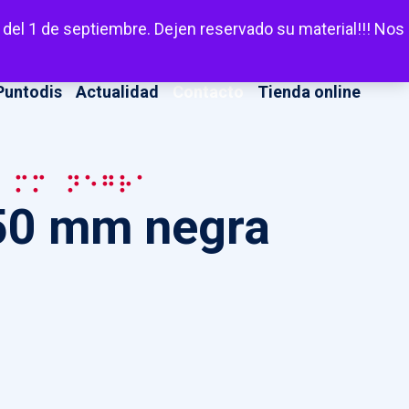
LinkedIn
Facebook
X
Instagram
YouT
Escuchar
 del 1 de septiembre. Dejen reservado su material!!! Nos
Puntodis
Actualidad
Contacto
Tienda online
 mm negra
 50 mm negra