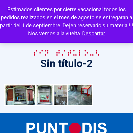
Escuchar
Mi cuenta
Carrito
Favoritos
Estimados clientes por cierre vacacional todos los
pedidos realizados en el mes de agosto se entregaran a
partir del 1 de septiembre. Dejen reservado su material!!!
Nos vemos a la vuelta.
Descartar
Sin título-2
Sin título-2